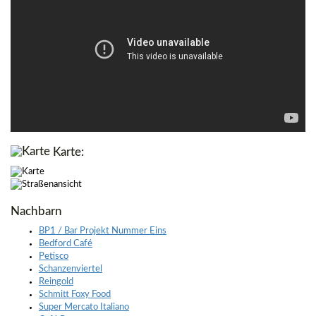
Karte:
Nachbarn
BP1 / Bar Projekt Nummer Eins
Bedford Café
Petisco
Schanzenviertel
Reingold
Schmitt Foxy Food
Super Mercato Italiano