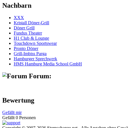
Nachbarn
XXX
Kristall Döner-Grill
Döner Grill
Fundus Theater
H1 Club & Lounge
Touchdown Sportswear
Pronto Döner
Grill-Imbiss Parga
Hamburger Sprechwerk
HMS Hamburg Media School GmbH
Forum:
Bewertung
Gefällt mir
Gefällt 0 Personen
Copyright © 2007-2026 Sternschanze.net - Alle Angaben ohne Gewä