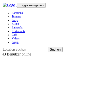
Toggle navigation
Locations
Termine
Party
Kultur
Einkaufen
Restaurants
Café
Videos
Login
Suchen
43 Benutzer online