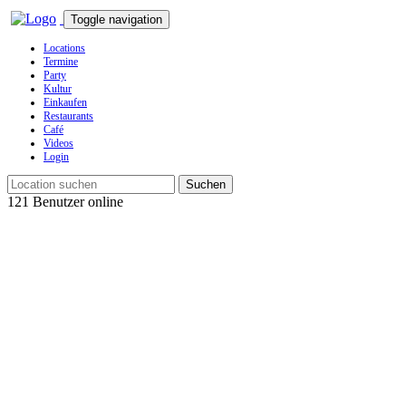
Toggle navigation
Locations
Termine
Party
Kultur
Einkaufen
Restaurants
Café
Videos
Login
Suchen
121 Benutzer online