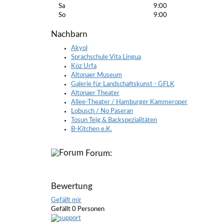
Sa
9:00
So
9:00
Nachbarn
Akyol
Sprachschule Vita Lingua
Köz Urfa
Altonaer Museum
Galerie für Landschaftskunst - GFLK
Altonaer Theater
Allee-Theater / Hamburger Kammeroper
Lobusch / No Paseran
Tosun Teig & Backspezialitäten
B-Kitchen e.K.
Forum:
Bewertung
Gefällt mir
Gefällt 0 Personen