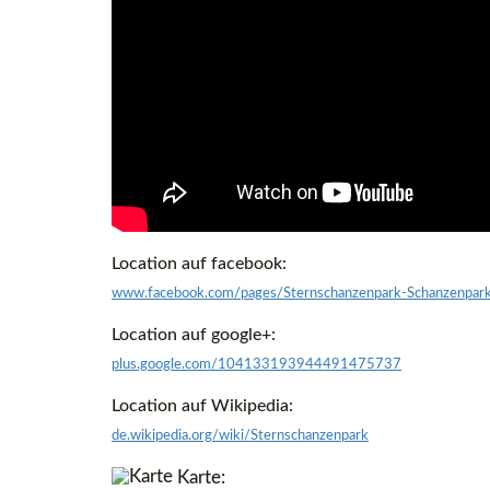
Location auf facebook:
www.facebook.com/pages/Sternschanzenpark-Schanzenp
Location auf google+:
plus.google.com/104133193944491475737
Location auf Wikipedia:
de.wikipedia.org/wiki/Sternschanzenpark
Karte: