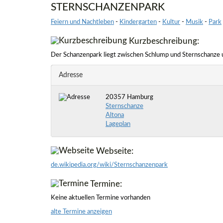
STERNSCHANZENPARK
Feiern und Nachtleben
-
Kindergarten
-
Kultur
-
Musik
-
Park
Kurzbeschreibung:
Der Schanzenpark liegt zwischen Schlump und Sternschanze
Adresse
20357 Hamburg
Sternschanze
Altona
Lageplan
Webseite:
de.wikipedia.org/wiki/Sternschanzenpark
Termine:
Keine aktuellen Termine vorhanden
alte Termine anzeigen