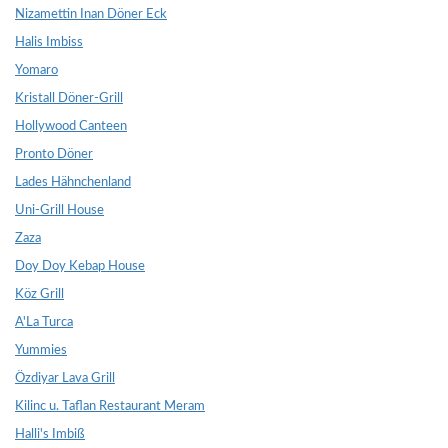
Nizamettin Inan Döner Eck
Halis Imbiss
Yomaro
Kristall Döner-Grill
Hollywood Canteen
Pronto Döner
Lades Hähnchenland
Uni-Grill House
Zaza
Doy Doy Kebap House
Köz Grill
A'La Turca
Yummies
Özdiyar Lava Grill
Kilinc u. Taflan Restaurant Meram
Halli's Imbiß