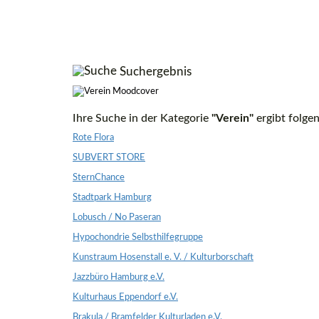
Suchergebnis
Ihre Suche in der Kategorie
"Verein"
ergibt folge
Rote Flora
SUBVERT STORE
SternChance
Stadtpark Hamburg
Lobusch / No Paseran
Hypochondrie Selbsthilfegruppe
Kunstraum Hosenstall e. V. / Kulturborschaft
Jazzbüro Hamburg e.V.
Kulturhaus Eppendorf e.V.
Brakula / Bramfelder Kulturladen e.V.