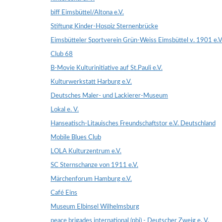
biff Eimsbüttel/Altona e.V.
Stiftung Kinder-Hospiz Sternenbrücke
Eimsbütteler Sportverein Grün-Weiss Eimsbüttel v. 1901 e.V
Club 68
B-Movie Kulturinitiative auf St.Pauli e.V.
Kulturwerkstatt Harburg e.V.
Deutsches Maler- und Lackierer-Museum
Lokal e. V.
Hanseatisch-Litauisches Freundschaftstor e.V. Deutschland
Mobile Blues Club
LOLA Kulturzentrum e.V.
SC Sternschanze von 1911 e.V.
Märchenforum Hamburg e.V.
Café Eins
Museum Elbinsel Wilhelmsburg
peace brigades international (pbi) - Deutscher Zweig e. V.