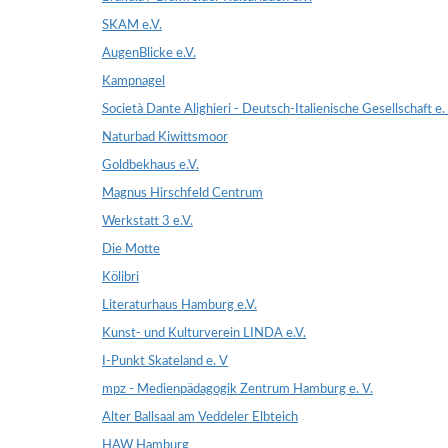
SKAM e.V.
AugenBlicke e.V.
Kampnagel
Società Dante Alighieri - Deutsch-Italienische Gesellschaft e.
Naturbad Kiwittsmoor
Goldbekhaus e.V.
Magnus Hirschfeld Centrum
Werkstatt 3 e.V.
Die Motte
Kölibri
Literaturhaus Hamburg e.V.
Kunst- und Kulturverein LINDA e.V.
I-Punkt Skateland e. V
mpz - Medienpädagogik Zentrum Hamburg e. V.
Alter Ballsaal am Veddeler Elbteich
HAW Hamburg